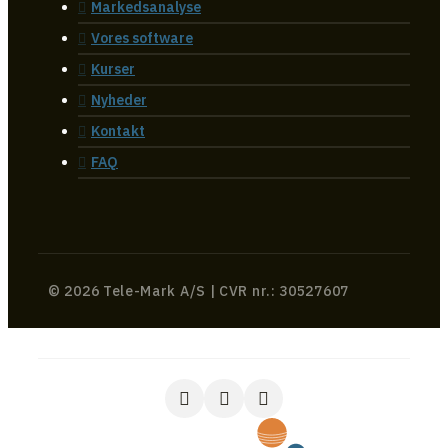
Markedsanalyse
Vores software
Kurser
Nyheder
Kontakt
FAQ
© 2026 Tele-Mark A/S | CVR nr.: 30527607