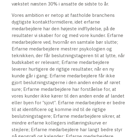
vækstet næsten 30% i ansatte de sidste to år.
Vores ambition er netop at fastholde branchens
dygtigste kontaktformidlere, idet erfarne
medarbejdere har den højeste indflydelse, på de
resultater vi skaber for og med vore kunder. Erfarne
medarbejdere ved, hvornår en samtale bør slutte;
Erfarne medarbejdere mestrer psykologien og
teknikken, der får beslutningstageren til at lytte, når
budskabet er relevant; Erfarne medarbejdere
leverer hurtigere de rigtige resultater, når en ny
kunde går i gang; Erfarne medarbejdere får ikke
gjort beslutningstagerne i den anden ende af røret
sure; Erfarne medarbejdere har forståelse for, at
vores kunder ikke kører til den anden ende af landet
eller byen for ”sjovt”. Erfarne medarbejdere er bedre
til at identificere og komme ind til de rigtige
beslutningstagere; Erfarne medarbejdere sikrer, at
mindre erfarne kollegers indlæringskurve er
stejlere; Erfarne medarbejdere har langt bedre styr
på geografi og kalender; Erfarne medarbejdere