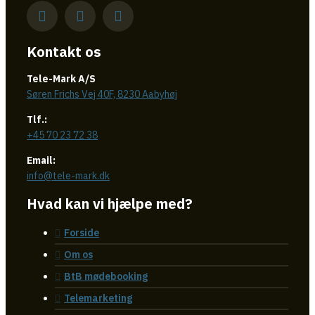
Kontakt os
Tele-Mark A/S
Søren Frichs Vej 40F, 8230 Aabyhøj
Tlf.:
+45 70 23 72 38
Email:
info@tele-mark.dk
Hvad kan vi hjælpe med?
Forside
Om os
BtB mødebooking
Telemarketing