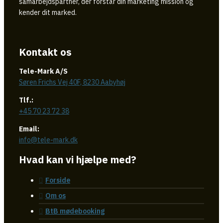
samarbejdspartner, der forstår din marketing mission og
kender dit marked.
Kontakt os
Tele-Mark A/S
Søren Frichs Vej 40F, 8230 Aabyhøj
Tlf.:
+45 70 23 72 38
Email:
info@tele-mark.dk
Hvad kan vi hjælpe med?
Forside
Om os
BtB mødebooking