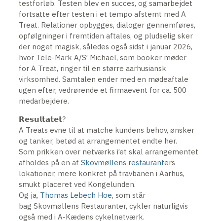
testforløb. Testen blev en succes, og samarbejdet
fortsatte efter testen i et tempo afstemt med A
Treat. Relationer opbygges, dialoger gennemføres,
opfølgninger i fremtiden aftales, og pludselig sker
der noget magisk, således også sidst i januar 2026,
hvor Tele-Mark A/S’ Michael, som booker møder
for A Treat, ringer til en større aarhusiansk
virksomhed. Samtalen ender med en mødeaftale
ugen efter, vedrørende et firmaevent for ca. 500
medarbejdere.
𝗥𝗲𝘀𝘂𝗹𝘁𝗮𝘁𝗲𝘁?
A Treats evne til at matche kundens behov, ønsker
og tanker, betød at arrangementet endte her.
Som prikken over netværks i’et skal arrangementet
afholdes på en af
Skovmøllens restauranter
s
lokationer, mere konkret på travbanen i Aarhus,
smukt placeret ved Kongelunden.
Og ja,
Thomas Lebech Hoe
, som står
bag Skovmøllens Restauranter, cykler naturligvis
også med i A-Kædens cykelnetværk.