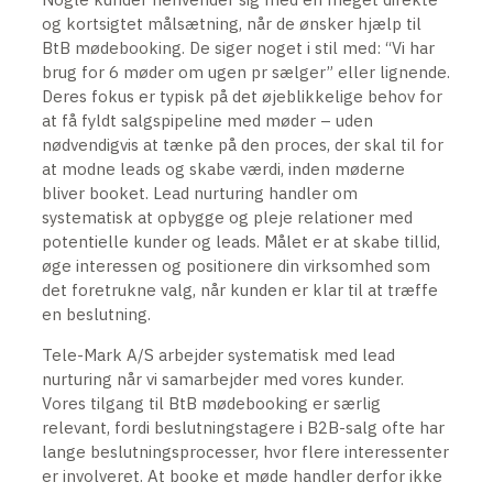
og kortsigtet målsætning, når de ønsker hjælp til
BtB mødebooking. De siger noget i stil med: “Vi har
brug for 6 møder om ugen pr sælger” eller lignende.
Deres fokus er typisk på det øjeblikkelige behov for
at få fyldt salgspipeline med møder – uden
nødvendigvis at tænke på den proces, der skal til for
at modne leads og skabe værdi, inden møderne
bliver booket. Lead nurturing handler om
systematisk at opbygge og pleje relationer med
potentielle kunder og leads. Målet er at skabe tillid,
øge interessen og positionere din virksomhed som
det foretrukne valg, når kunden er klar til at træffe
en beslutning.
Tele-Mark A/S arbejder systematisk med lead
nurturing når vi samarbejder med vores kunder.
Vores tilgang til BtB mødebooking er særlig
relevant, fordi beslutningstagere i B2B-salg ofte har
lange beslutningsprocesser, hvor flere interessenter
er involveret. At booke et møde handler derfor ikke