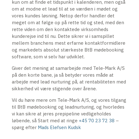
kun om at finde et tidspunkt i kalenderen, men også
om at modne et lead til at se værdien i mødet og
vores kundes løsning. Netop derfor handler det
meget om at følge op på rette tid og sted, med den
rette viden om den kontaktede virksomheds
kunderejse ind til nu. Dette sikrer vi i samspillet
mellem branchens mest erfarne kontaktformidlere
og markedets absolut stærkeste BtB mødebooking
software, som vi selv har udviklet.
Giver det mening at samarbejde med Tele-Mark A/S
på den korte bane, ja så betyder vores måde at
arbejde med lead nurturing på, at rentabiliteten med
sikkerhed vil være stigende over årene.
Vil du høre mere om Tele-Mark A/S, og vores tilgang
til BtB mødebooking og leadnurturing, og hvorledes
vi kan sikre at jeres prepipeline vedligeholdes
løbende, så Start med at ringe
+45 70 23 72 38
–
spørg efter
Mads Elefsen Kudsk