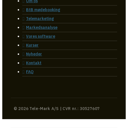
Om os
BtB mødebooking
Telemarketing
Markedsanalyse
Vores software
Kurser
Nyheder
Kontakt
FAQ
© 2026 Tele-Mark A/S | CVR nr.: 30527607