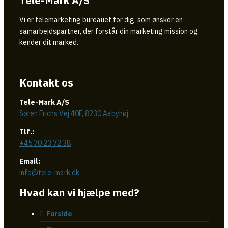
Tele-Mark A/S
Vi er telemarketing bureauet for dig, som ønsker en
samarbejdspartner, der forstår din marketing mission og
kender dit marked.
Kontakt os
Tele-Mark A/S
Søren Frichs Vej 40F, 8230 Aabyhøj
Tlf.:
+45 70 23 72 38
Email:
info@tele-mark.dk
Hvad kan vi hjælpe med?
Forside