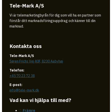
Tele-Mark A/S
Vi är telemarketingbyrån för dig som vill ha en partner som
förstår ditt marknadsföringsuppdrag och känner till din
marknad.
Kontakta oss
Tele-Mark A/S
Søren Frichs Vej 40F, 8230 Aabyhøj
Telefon:
+45 70 23 72 38
E-post:
info@tele-mark.dk
Vad kan vi hjälpa till med?
Främre