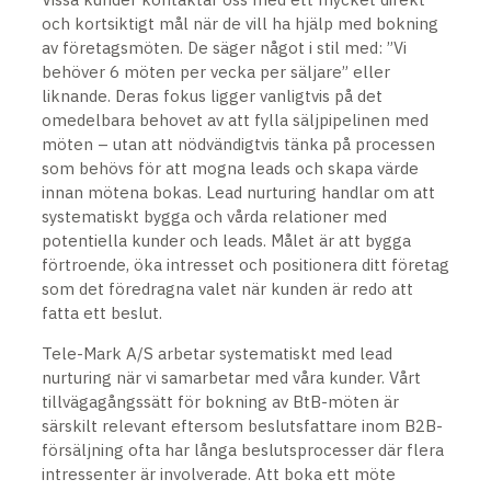
och kortsiktigt mål när de vill ha hjälp med bokning
av företagsmöten. De säger något i stil med: ”Vi
behöver 6 möten per vecka per säljare” eller
liknande. Deras fokus ligger vanligtvis på det
omedelbara behovet av att fylla säljpipelinen med
möten – utan att nödvändigtvis tänka på processen
som behövs för att mogna leads och skapa värde
innan mötena bokas. Lead nurturing handlar om att
systematiskt bygga och vårda relationer med
potentiella kunder och leads. Målet är att bygga
förtroende, öka intresset och positionera ditt företag
som det föredragna valet när kunden är redo att
fatta ett beslut.
Tele-Mark A/S arbetar systematiskt med lead
nurturing när vi samarbetar med våra kunder. Vårt
tillvägagångssätt för bokning av BtB-möten är
särskilt relevant eftersom beslutsfattare inom B2B-
försäljning ofta har långa beslutsprocesser där flera
intressenter är involverade. Att boka ett möte