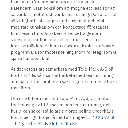
handlar därför inte bara om att hitta en tid i
kalendern, utan också om att mogna ett lead för att
se värdet i mötet och vår kunds lösning. Därför är det
så viktigt att följa upp vid rätt tidpunkt och plats,
med rätt kunskap om det kontaktade företagets
kundresa hittills. Vi säkerställer detta genom
samspelet mellan branschens mest erfarna
kontaktmäklare och marknadens absolut starkaste
programvara för mötesbokning inom företag, som vi
själva har utvecklat.
Är det vettigt att samarbeta med Tele-Mark A/S på
kort sikt? Ja, vårt sätt att arbeta med lead nurturing
innebär att lönsamheten säkerligen kommer att öka
med åren.
Om du vill höra mer om Tele-Mark A/S, vår metod
för bokning av BtB-möten och lead nurturing, och
hur vi kan säkerställa att din prepipeline underhålls
kontinuerligt, börja då med att ringa
+45 70 23 72 38
– fråga efter
Mads Elefsen Kudsk