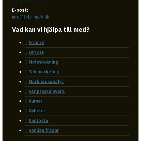
E-post:
info@tele-mark.dk
Vad kan vi hjälpa till med?
Främre
Om oss
Mötesbokning
Telemarketing
Marknadsanalys
Vår programvara
Kurser
Nyheter
Kontakta
Vanliga frågor