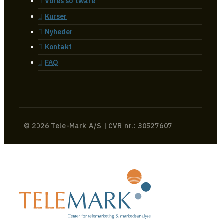
Vores software
Kurser
Nyheder
Kontakt
FAQ
© 2026 Tele-Mark A/S | CVR nr.: 30527607