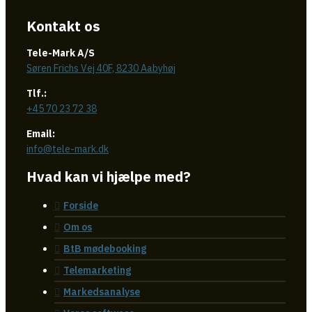
Kontakt os
Tele-Mark A/S
Søren Frichs Vej 40F, 8230 Aabyhøj
Tlf.:
+45 70 23 72 38
Email:
info@tele-mark.dk
Hvad kan vi hjælpe med?
Forside
Om os
BtB mødebooking
Telemarketing
Markedsanalyse