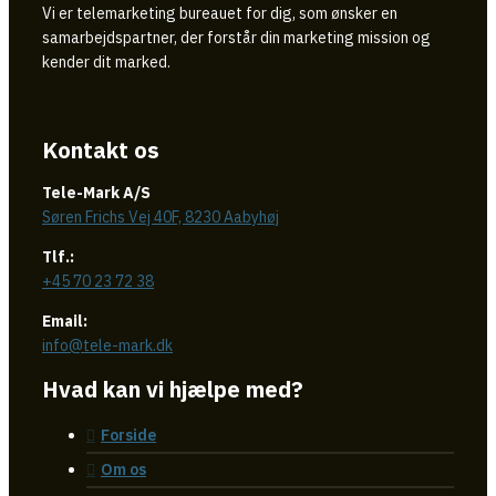
Vi er telemarketing bureauet for dig, som ønsker en
samarbejdspartner, der forstår din marketing mission og
kender dit marked.
Kontakt os
Tele-Mark A/S
Søren Frichs Vej 40F, 8230 Aabyhøj
Tlf.:
+45 70 23 72 38
Email:
info@tele-mark.dk
Hvad kan vi hjælpe med?
Forside
Om os