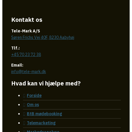
Kontakt os
Tele-Mark A/S
Søren Frichs Vej 40F, 8230 Aabyhøj
Tlf.:
+45 70 23 72 38
Email:
info@tele-mark.dk
Hvad kan vi hjælpe med?
Forside
Om os
BtB mødebooking
Telemarketing
Markedsanalyse