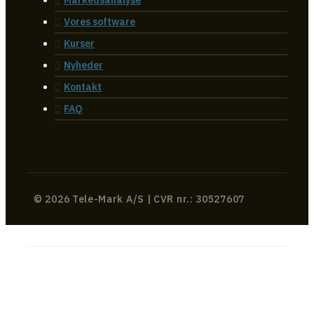
Vores software
Kurser
Nyheder
Kontakt
FAQ
© 2026 Tele-Mark A/S | CVR nr.: 30527607