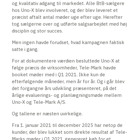
og kvalitativ adgang til markedet. Alle BtB-sælgere
hos Uno-X blev involveret, og der blev leveret et
præcist aftalt antal møder uge efter uge. Herefter
tog sælgerne over og udførte salgsarbejdet med høj
disciplin og stor succes.
Men ingen havde forudset, hvad kampagnen faktisk
satte i gang.
For at dokumentere værdien besluttede Uno-X at
følge præcis de virksomheder, Tele-Mark havde
booket møder med i Q1 2021. Ikke kun de
efterfølgende måneder, men år for år. Og i går blev
det forgangne års udvikling præsenteret, på det
årlige evaluerings- og planlægningsmøde mellem
Uno-X og Tele-Mark A/S.
Og tallene er næsten uvirkelige.
Fra 1. januar 2021 til december 2025 har netop de
kunder, der blev lukket som direkte resultat af Tele-
Marks møder i Q1 2021, genereret køb for et