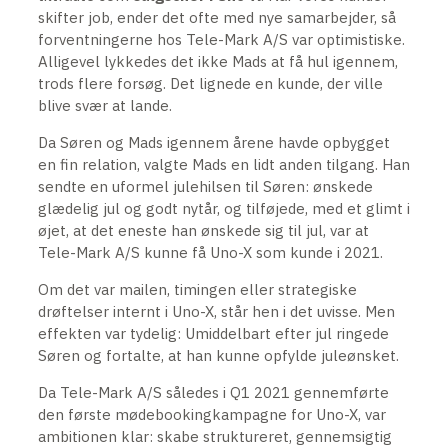
skifter job, ender det ofte med nye samarbejder, så
forventningerne hos Tele-Mark A/S var optimistiske.
Alligevel lykkedes det ikke Mads at få hul igennem,
trods flere forsøg. Det lignede en kunde, der ville
blive svær at lande.
Da Søren og Mads igennem årene havde opbygget
en fin relation, valgte Mads en lidt anden tilgang. Han
sendte en uformel julehilsen til Søren: ønskede
glædelig jul og godt nytår, og tilføjede, med et glimt i
øjet, at det eneste han ønskede sig til jul, var at
Tele-Mark A/S kunne få Uno-X som kunde i 2021.
Om det var mailen, timingen eller strategiske
drøftelser internt i Uno-X, står hen i det uvisse. Men
effekten var tydelig: Umiddelbart efter jul ringede
Søren og fortalte, at han kunne opfylde juleønsket.
Da Tele-Mark A/S således i Q1 2021 gennemførte
den første mødebookingkampagne for Uno-X, var
ambitionen klar: skabe struktureret, gennemsigtig