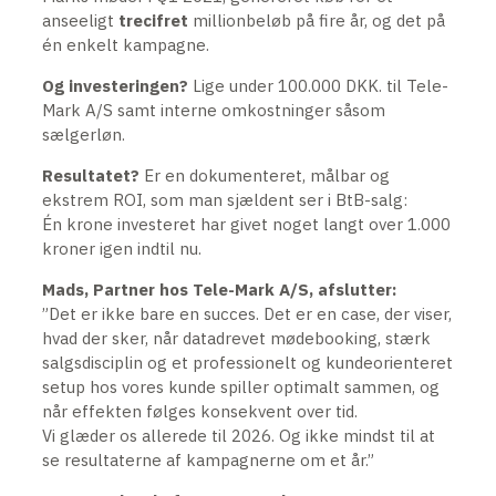
anseeligt
trecifret
millionbeløb på fire år, og det på
én enkelt kampagne.
Og investeringen?
Lige under 100.000 DKK. til Tele-
Mark A/S samt interne omkostninger såsom
sælgerløn.
Resultatet?
Er en dokumenteret, målbar og
ekstrem ROI, som man sjældent ser i BtB-salg:
Én krone investeret har givet noget langt over 1.000
kroner igen indtil nu.
Mads, Partner hos Tele-Mark A/S, afslutter:
”Det er ikke bare en succes. Det er en case, der viser,
hvad der sker, når datadrevet mødebooking, stærk
salgsdisciplin og et professionelt og kundeorienteret
setup hos vores kunde spiller optimalt sammen, og
når effekten følges konsekvent over tid.
Vi glæder os allerede til 2026. Og ikke mindst til at
se resultaterne af kampagnerne om et år.”