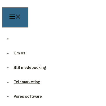
Om os
BtB mødebooking
Telemarketing
Vores software