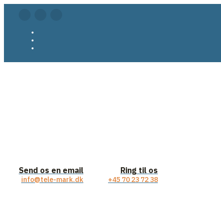
Send os en email
Ring til os
info@tele-mark.dk
+45 70 23 72 38