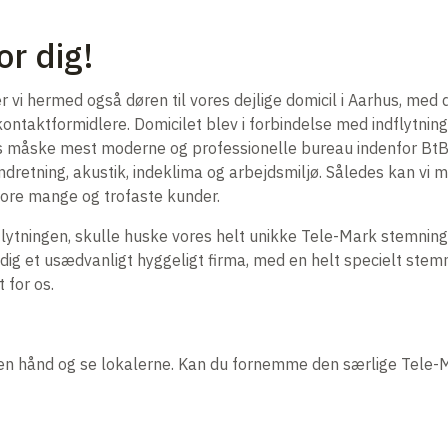
or dig!
r vi hermed også døren til vores dejlige domicil i Aarhus, med 
ntaktformidlere. Domicilet blev i forbindelse med indflytnin
s måske mest moderne og professionelle bureau indenfor Bt
 indretning, akustik, indeklima og arbejdsmiljø. Således kan vi 
 vore mange og trofaste kunder.
tningen, skulle huske vores helt unikke Tele-Mark stemning og 
dig et usædvanligt hyggeligt firma, med en helt specielt stem
 for os.
 egen hånd og se lokalerne. Kan du fornemme den særlige Tele