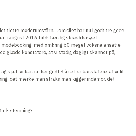
det flotte møderumstårn. Domicilet har nu i godt tre gode
gen i august 2016 fuldstændig skræddersyet,
B mødebooking, med omkring 60 meget voksne ansatte.
med glæde konstatere, at vi stadig dagligt skønner på,
sjæl. Vi kan nu her godt 3 år efter konstatere, at vi til
ning, det mærke man straks man kigger indenfor, det
-Mark stemning?