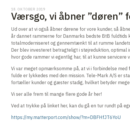
18. OKTOBER 2019
Værsgo, vi åbner ”døren” f
Ud over at vi også åbner dørene for vore kunder, så åbne
år dannet rammerne for Danmarks bedste BtB fuldtids ko
totalmoderniseret og gennemtænkt til at rumme landet
Der blev investeret betragteligt i støjreduktion, optimal
hvor gode rammer vi egentlig har, til at kunne servicere
Vi var meget opmærksomme på, at vi i forbindelse med fly
fulde er lykkedes med den mission. Tele-Mark A/S er sta
fortæller kunder og gæster stadig, hvilket betyder meget
Vi ser alle frem til mange flere gode år her!
Ved at trykke på linket her, kan du gå en tur rundt på
https://my.matterport.com/show/?m=DBFHfJT6YoU