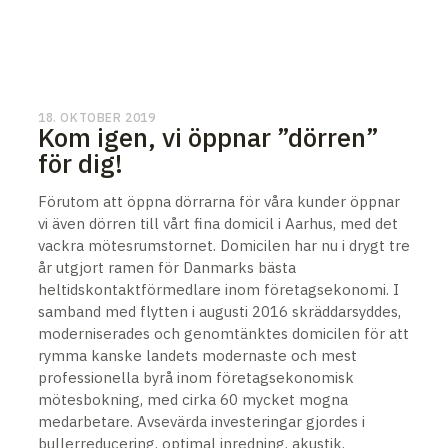
18. OKTOBER 2019
Kom igen, vi öppnar ”dörren”
för dig!
Förutom att öppna dörrarna för våra kunder öppnar
vi även dörren till vårt fina domicil i Aarhus, med det
vackra mötesrumstornet. Domicilen har nu i drygt tre
år utgjort ramen för Danmarks bästa
heltidskontaktförmedlare inom företagsekonomi. I
samband med flytten i augusti 2016 skräddarsyddes,
moderniserades och genomtänktes domicilen för att
rymma kanske landets modernaste och mest
professionella byrå inom företagsekonomisk
mötesbokning, med cirka 60 mycket mogna
medarbetare. Avsevärda investeringar gjordes i
bullerreducering, optimal inredning, akustik,