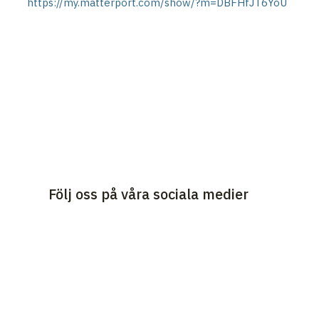
https://my.matterport.com/show/?m=DBFHfJT6YoU
Följ oss på våra sociala medier