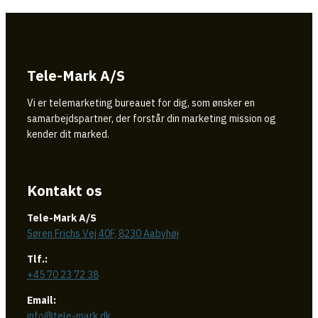
Tele-Mark A/S
Vi er telemarketing bureauet for dig, som ønsker en
samarbejdspartner, der forstår din marketing mission og
kender dit marked.
Kontakt os
Tele-Mark A/S
Søren Frichs Vej 40F, 8230 Aabyhøj
Tlf.:
+45 70 23 72 38
Email:
info@tele-mark.dk