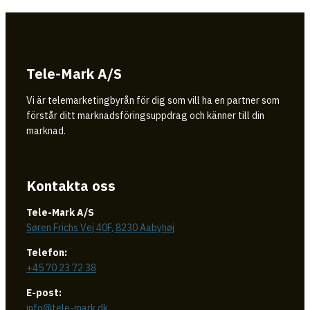
Tele-Mark A/S
Vi är telemarketingbyrån för dig som vill ha en partner som
förstår ditt marknadsföringsuppdrag och känner till din
marknad.
Kontakta oss
Tele-Mark A/S
Søren Frichs Vej 40F, 8230 Aabyhøj
Telefon:
+45 70 23 72 38
E-post:
info@tele-mark.dk