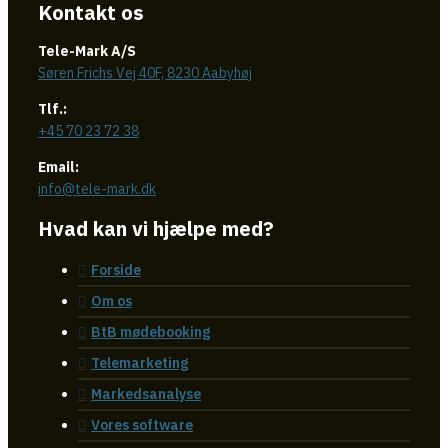
Kontakt os
Tele-Mark A/S
Søren Frichs Vej 40F, 8230 Aabyhøj
Tlf.:
+45 70 23 72 38
Email:
info@tele-mark.dk
Hvad kan vi hjælpe med?
Forside
Om os
BtB mødebooking
Telemarketing
Markedsanalyse
Vores software