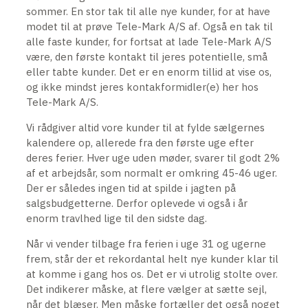
sommer. En stor tak til alle nye kunder, for at have
modet til at prøve Tele-Mark A/S af. Også en tak til
alle faste kunder, for fortsat at lade Tele-Mark A/S
være, den første kontakt til jeres potentielle, små
eller tabte kunder. Det er en enorm tillid at vise os,
og ikke mindst jeres kontakformidler(e) her hos
Tele-Mark A/S.
Vi rådgiver altid vore kunder til at fylde sælgernes
kalendere op, allerede fra den første uge efter
deres ferier. Hver uge uden møder, svarer til godt 2%
af et arbejdsår, som normalt er omkring 45-46 uger.
Der er således ingen tid at spilde i jagten på
salgsbudgetterne. Derfor oplevede vi også i år
enorm travlhed lige til den sidste dag.
Når vi vender tilbage fra ferien i uge 31 og ugerne
frem, står der et rekordantal helt nye kunder klar til
at komme i gang hos os. Det er vi utrolig stolte over.
Det indikerer måske, at flere vælger at sætte sejl,
når det blæser. Men måske fortæller det også noget