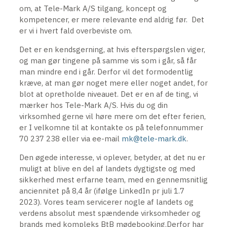
om, at Tele-Mark A/S tilgang, koncept og
kompetencer, er mere relevante end aldrig før. Det
er vi i hvert fald overbeviste om.
Det er en kendsgerning, at hvis efterspørgslen viger,
og man gør tingene på samme vis som i går, så får
man mindre end i går. Derfor vil det formodentlig
kræve, at man gør noget mere eller noget andet, for
blot at opretholde niveauet. Det er en af de ting, vi
mærker hos Tele-Mark A/S. Hvis du og din
virksomhed gerne vil høre mere om det efter ferien,
er I velkomne til at kontakte os på telefonnummer
70 237 238 eller via ee-mail
mk@tele-mark.dk
.
Den øgede interesse, vi oplever, betyder, at det nu er
muligt at blive en del af landets dygtigste og med
sikkerhed mest erfarne team, med en gennemsnitlig
anciennitet på 8,4 år (ifølge LinkedIn pr juli 1.7
2023). Vores team servicerer nogle af landets og
verdens absolut mest spændende virksomheder og
brands med kompleks BtB mødebooking.Derfor har