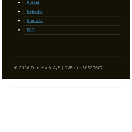
Kurser
Nyheder
Kontakt
FAQ
© 2026 Tele-Mark A/S | CVR nr.: 30527607