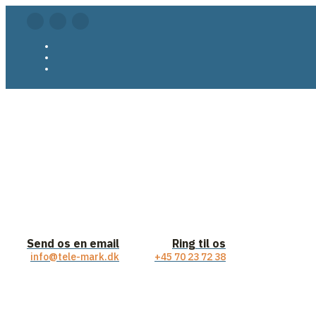
Send os en email
Ring til os
info@tele-mark.dk
+45 70 23 72 38