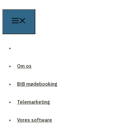
Om os
BtB mødebooking
Telemarketing
Vores software