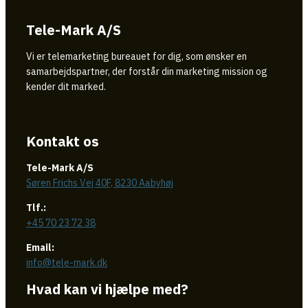
Tele-Mark A/S
Vi er telemarketing bureauet for dig, som ønsker en
samarbejdspartner, der forstår din marketing mission og
kender dit marked.
Kontakt os
Tele-Mark A/S
Søren Frichs Vej 40F, 8230 Aabyhøj
Tlf.:
+45 70 23 72 38
Email:
info@tele-mark.dk
Hvad kan vi hjælpe med?