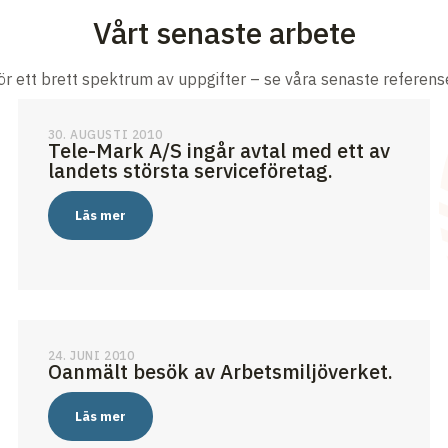
Vårt senaste arbete
för ett brett spektrum av uppgifter – se våra senaste referense
30. AUGUSTI 2010
Tele-Mark A/S ingår avtal med ett av
landets största serviceföretag.
Läs mer
24. JUNI 2010
Oanmält besök av Arbetsmiljöverket.
Läs mer