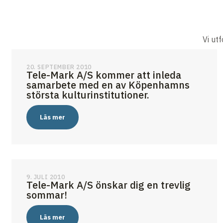
Vi ut
20. SEPTEMBER 2010
Tele-Mark A/S kommer att inleda
samarbete med en av Köpenhamns
största kulturinstitutioner.
Läs mer
9. JULI 2010
Tele-Mark A/S önskar dig en trevlig
sommar!
Läs mer