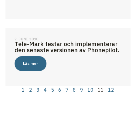
7. JUNI 2010
Tele-Mark testar och implementerar
den senaste versionen av Phonepilot.
Läs mer
1
2
3
4
5
6
7
8
9
10
11
12