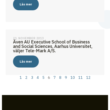
Läs mer
21. NOVEMBER 2013
Även AU Executive School of Business
and Social Sciences, Aarhus Universitet,
väljer Tele-Mark A/S.
Läs mer
1
2
3
4
5
6
7
8
9
10
11
12