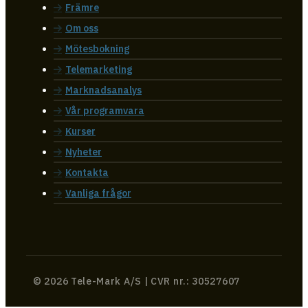
Främre
Om oss
Mötesbokning
Telemarketing
Marknadsanalys
Vår programvara
Kurser
Nyheter
Kontakta
Vanliga frågor
© 2026 Tele-Mark A/S | CVR nr.: 30527607