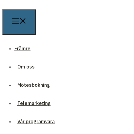
Främre
Om oss
Mötesbokning
Telemarketing
Vår programvara