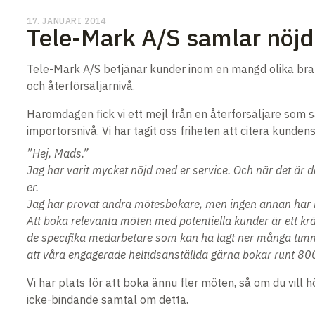
17. JANUARI 2014
Tele-Mark A/S samlar nöjd
Tele-Mark A/S betjänar kunder inom en mängd olika bran
och återförsäljarnivå.
Häromdagen fick vi ett mejl från en återförsäljare som säl
importörsnivå. Vi har tagit oss friheten att citera kunde
”Hej, Mads.”
Jag har varit mycket nöjd med er service. Och när det är da
er.
Jag har provat andra mötesbokare, men ingen annan har k
Att boka relevanta möten med potentiella kunder är ett kräv
de specifika medarbetare som kan ha lagt ner många timma
att våra engagerade heltidsanställda gärna bokar runt 80
Vi har plats för att boka ännu fler möten, så om du vill 
icke-bindande samtal om detta.