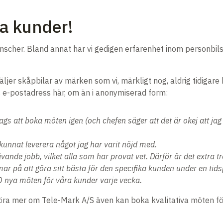
a kunder!
scher. Bland annat har vi gedigen erfarenhet inom personbils-
jer skåpbilar av märken som vi, märkligt nog, aldrig tidigare h
ns e-postadress här, om än i anonymiserad form:
gs att boka möten igen (och chefen säger att det är okej att jag
unnat leverera något jag har varit nöjd med.
ande jobb, vilket alla som har provat vet. Därför är det extra tre
r på att göra sitt bästa för den specifika kunden under en tid
0 nya möten för våra kunder varje vecka.
höra mer om Tele-Mark A/S även kan boka kvalitativa möten för 