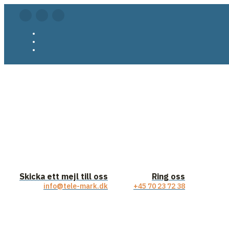
Skicka ett mejl till oss
Ring oss
info@tele-mark.dk
+45 70 23 72 38