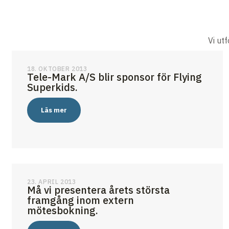
Vi ut
18. OKTOBER 2013
Tele-Mark A/S blir sponsor för Flying
Superkids.
Läs mer
23. APRIL 2013
Må vi presentera årets största
framgång inom extern
mötesbokning.