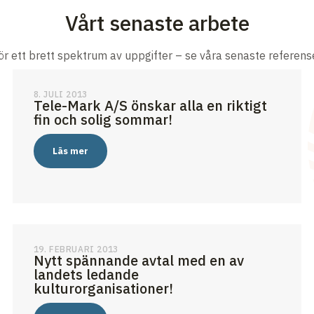
Vårt senaste arbete
för ett brett spektrum av uppgifter – se våra senaste referense
8. JULI 2013
Tele-Mark A/S önskar alla en riktigt
fin och solig sommar!
Läs mer
19. FEBRUARI 2013
Nytt spännande avtal med en av
landets ledande
kulturorganisationer!