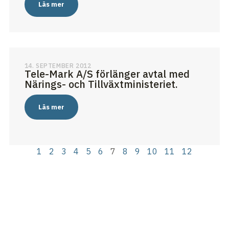
Läs mer
14. SEPTEMBER 2012
Tele-Mark A/S förlänger avtal med
Närings- och Tillväxtministeriet.
Läs mer
1
2
3
4
5
6
7
8
9
10
11
12