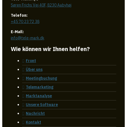
Søren Frichs Vej 40F, 8230 Aabyhøj
Telefon:
+45 70 23 72 38
E-Mail:
info@tele-mark.dk
Wie können wir Ihnen helfen?
Front
Über uns
Meetingbuchung
Telemarketing
Marktanalyse
Unsere Software
Nachricht
Kontakt