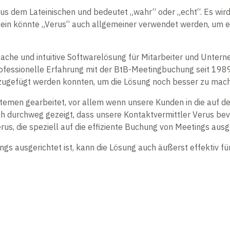
s dem Lateinischen und bedeutet „wahr“ oder „echt“. Es wird 
atein könnte „Verus“ auch allgemeiner verwendet werden, um e
fache und intuitive Softwarelösung für Mitarbeiter und Untern
rofessionelle Erfahrung mit der BtB-Meetingbuchung seit 1989
inzugefügt werden konnten, um die Lösung noch besser zu mac
temen gearbeitet, vor allem wenn unsere Kunden in die auf d
doch durchweg gezeigt, dass unsere Kontaktvermittler Verus b
rus, die speziell auf die effiziente Buchung von Meetings ausge
s ausgerichtet ist, kann die Lösung auch äußerst effektiv f