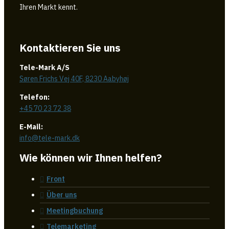
Ihren Markt kennt.
Kontaktieren Sie uns
Tele-Mark A/S
Søren Frichs Vej 40F, 8230 Aabyhøj
Telefon:
+45 70 23 72 38
E-Mail:
info@tele-mark.dk
Wie können wir Ihnen helfen?
Front
Über uns
Meetingbuchung
Telemarketing