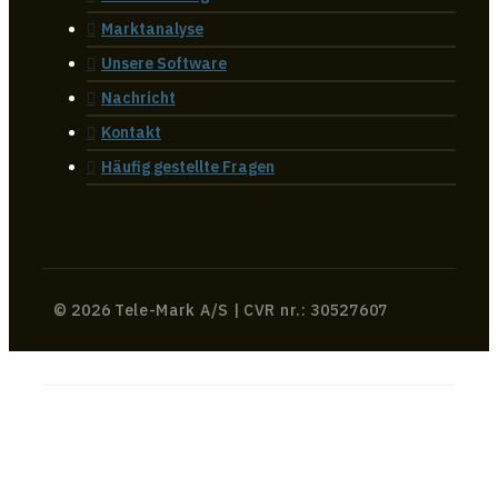
Marktanalyse
Unsere Software
Nachricht
Kontakt
Häufig gestellte Fragen
© 2026 Tele-Mark A/S | CVR nr.: 30527607