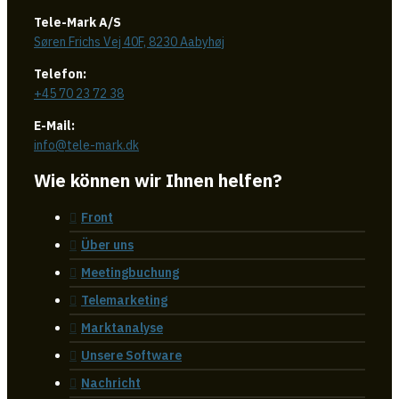
Tele-Mark A/S
Søren Frichs Vej 40F, 8230 Aabyhøj
Telefon:
+45 70 23 72 38
E-Mail:
info@tele-mark.dk
Wie können wir Ihnen helfen?
Front
Über uns
Meetingbuchung
Telemarketing
Marktanalyse
Unsere Software
Nachricht