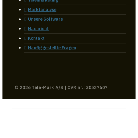
Telemarketing
Marktanalyse
Unsere Software
Nachricht
Kontakt
Häufig gestellte Fragen
© 2026 Tele-Mark A/S | CVR nr.: 30527607