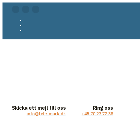
Skicka ett mejl till oss
Ring oss
info@tele-mark.dk
+45 70 23 72 38