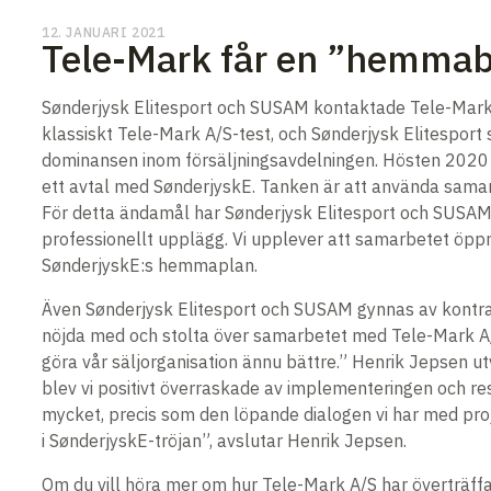
12. JANUARI 2021
Tele-Mark får en ”hemmaba
Sønderjysk Elitesport och SUSAM kontaktade Tele-Mark A
klassiskt Tele-Mark A/S-test, och Sønderjysk Elitespor
dominansen inom försäljningsavdelningen. Hösten 2020 fö
ett avtal med SønderjyskE. Tanken är att använda sama
För detta ändamål har Sønderjysk Elitesport och SUSAM v
professionellt upplägg. Vi upplever att samarbetet öpp
SønderjyskE:s hemmaplan.
Även Sønderjysk Elitesport och SUSAM gynnas av kontra
nöjda med och stolta över samarbetet med Tele-Mark A/S. 
göra vår säljorganisation ännu bättre.” Henrik Jepsen ut
blev vi positivt överraskade av implementeringen och resu
mycket, precis som den löpande dialogen vi har med proje
i SønderjyskE-tröjan”, avslutar Henrik Jepsen.
Om du vill höra mer om hur Tele-Mark A/S har överträffa