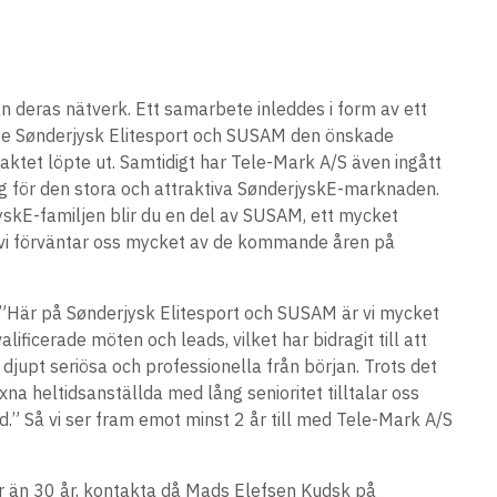
deras nätverk. Ett samarbete inleddes i form av ett
g ge Sønderjysk Elitesport och SUSAM den önskade
aktet löpte ut. Samtidigt har Tele-Mark A/S även ingått
 för den stora och attraktiva SønderjyskE-marknaden.
yskE-familjen blir du en del av SUSAM, ett mycket
h vi förväntar oss mycket av de kommande åren på
”Här på Sønderjysk Elitesport och SUSAM är vi mycket
icerade möten och leads, vilket har bidragit till att
djupt seriösa och professionella från början. Trots det
na heltidsanställda med lång senioritet tilltalar oss
.” Så vi ser fram emot minst 2 år till med Tele-Mark A/S
mer än 30 år, kontakta då Mads Elefsen Kudsk på