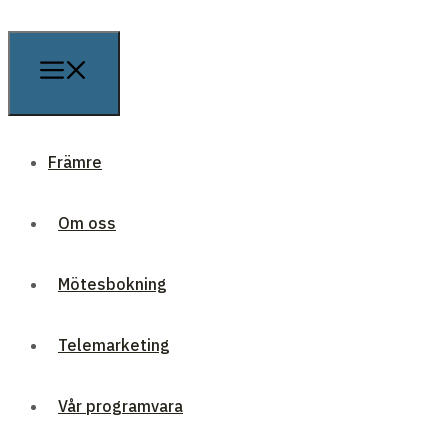
Främre
Om oss
Mötesbokning
Telemarketing
Vår programvara