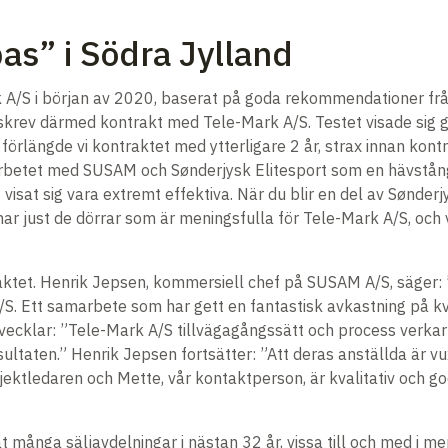
s” i Södra Jylland
/S i början av 2020, baserat på goda rekommendationer från 
t skrev därmed kontrakt med Tele-Mark A/S. Testet visade si
rlängde vi kontraktet med ytterligare 2 år, strax innan kontr
rbetet med SUSAM och Sønderjysk Elitesport som en hävstång
isat sig vara extremt effektiva. När du blir en del av Sønderj
nar just de dörrar som är meningsfulla för Tele-Mark A/S, oc
ktet. Henrik Jepsen, kommersiell chef på SUSAM A/S, säger: 
Ett samarbete som har gett en fantastisk avkastning på kvalif
vecklar: ”Tele-Mark A/S tillvägagångssätt och process verkar 
ltaten.” Henrik Jepsen fortsätter: ”Att deras anställda är vux
ktledaren och Mette, vår kontaktperson, är kvalitativ och god
t många säljavdelningar i nästan 32 år, vissa till och med i 