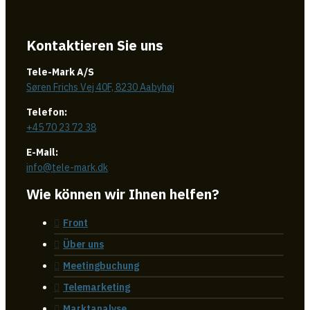
Kontaktieren Sie uns
Tele-Mark A/S
Søren Frichs Vej 40F, 8230 Aabyhøj
Telefon:
+45 70 23 72 38
E-Mail:
info@tele-mark.dk
Wie können wir Ihnen helfen?
Front
Über uns
Meetingbuchung
Telemarketing
Marktanalyse