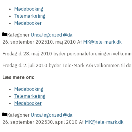
Mødebooking
Telemarketing
Mødebooker
Kategorier
Uncategorized @da
26. september 2025
10. maj 2010
Af
MK@tele-mark.dk
Fredag d. 28. maj 2010 byder personaleforeningen velkommen t
Fredag d. 2. juli 2010 byder Tele-Mark A/S velkommen til d
Læs mere om:
Mødebooking
Telemarketing
Mødebooker
Kategorier
Uncategorized @da
26. september 2025
30. april 2010
Af
MK@tele-mark.dk