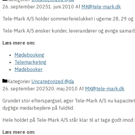
26. september 2025
1. juni 2010
Af
MK@tele-mark.dk
Tele-Mark A/S holder sommerferielukket i ugerne 28, 29 og 
Tele-Mark A/S ønsker kunder, leverandører og øvrige samar
Læs mere om:
Mødebooking
Telemarketing
Mødebooker
Kategorier
Uncategorized @da
26. september 2025
20. maj 2010
Af
MK@tele-mark.dk
Grundet stor efterspørgsel, øger Tele-Mark A/S nu kapacite
dygtige medarbejdere på fuldtid.
Hele holdet på Tele-Mark A/S står klar til at tage godt imo
Læs mere om: