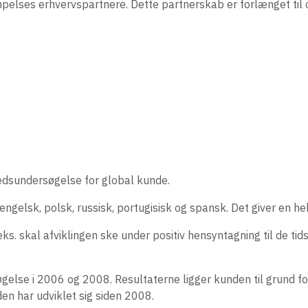
elses erhvervspartnere. Dette partnerskab er forlænget ti
edsundersøgelse for global kunde.
, engelsk, polsk, russisk, portugisisk og spansk. Det giver en he
ks. skal afviklingen ske under positiv hensyntagning til de tid
else i 2006 og 2008. Resultaterne ligger kunden til grund f
en har udviklet sig siden 2008.