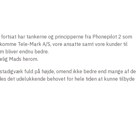
 fortsat har tankerne og principperne fra Phonepilot 2 som
il komme Tele-Mark A/S, vore ansatte samt vore kunder til
nem bliver endnu bedre.
ndelig Mads herom.
er stadigvæk fuld på højde, omend ikke bedre end mange af de
ldes det udelukkende behovet for hele tiden at kunne tilbyde