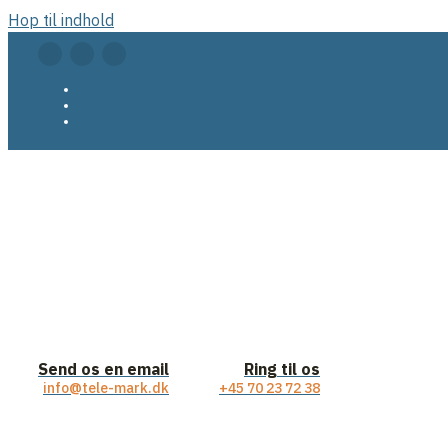
Hop til indhold
Send os en email
Ring til os
info@tele-mark.dk
+45 70 23 72 38