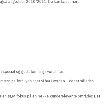
l også at gælder 2010/2011. Du kan læse mere
lt speciel og god stemning i vores hus.
smæssige forskydninger vi har i verden – der er således i
or en øget fokus på en række kunderelevante områder. Det