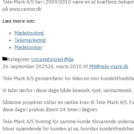
Tele-Mark A/S har i 2009/2010 være en af kræftens bekæmp
på www.cancer.dk
Læs mere om:
Mødebooking
Telemarketing
Mødebooker
Kategorier
Uncategorized @da
26. september 2025
26. marts 2010
Af
MK@tele-mark.dk
Tele-Mark A/S gennemfører for tiden en stor kundetilfredsh
Vi taler derfor i disse dage både kinesisk, tysk, vietnamesisk
Sådanne projekter stiller en række krav til Tele-Mark A/S. F.e
disse dage i praksis åbent 24 timer i døgnet.
Tele-Mark A/S foretog for samme kunde tilsvarende undersøg
bliver spændende for kunden at se, hvordan kundetifredshed