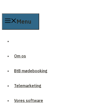
Menu
Om os
BtB mødebooking
Telemarketing
Vores software