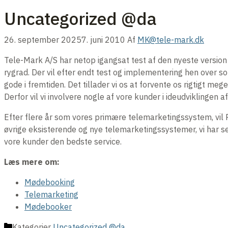
Uncategorized @da
26. september 2025
7. juni 2010
Af
MK@tele-mark.dk
Tele-Mark A/S har netop igangsat test af den nyeste versio
rygrad. Der vil efter endt test og implementering hen over 
gode i fremtiden. Det tillader vi os at forvente os rigtigt meg
Derfor vil vi involvere nogle af vore kunder i ideudviklingen
Efter flere år som vores primære telemarketingssystem, vil 
øvrige eksisterende og nye telemarketingssystemer, vi har s
vore kunder den bedste service.
Læs mere om:
Mødebooking
Telemarketing
Mødebooker
Kategorier
Uncategorized @da