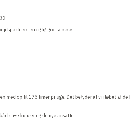
30.
bejdspartnere en rigtig god sommer
ten med op til 175 timer pr uge. Det betyder at vi i løbet a
d både nye kunder og de nye ansatte.