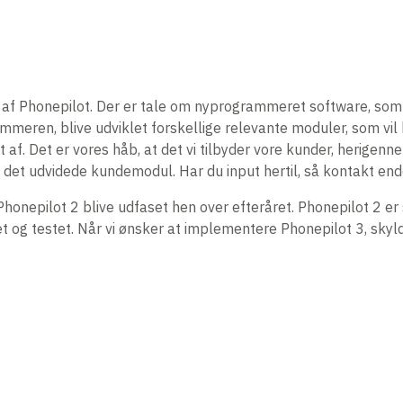
n af Phonepilot. Der er tale om nyprogrammeret software, som
sommeren, blive udviklet forskellige relevante moduler, som v
et af. Det er vores håb, at det vi tilbyder vore kunder, herigen
 af det udvidede kundemodul. Har du input hertil, så kontakt e
Phonepilot 2 blive udfaset hen over efteråret. Phonepilot 2 
et og testet. Når vi ønsker at implementere Phonepilot 3, sky