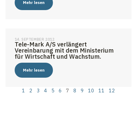
Mehr lesen
14. SEPTEMBER 2012
Tele-Mark A/S verlängert
Vereinbarung mit dem Ministerium
für Wirtschaft und Wachstum.
Mehr lesen
1
2
3
4
5
6
7
8
9
10
11
12