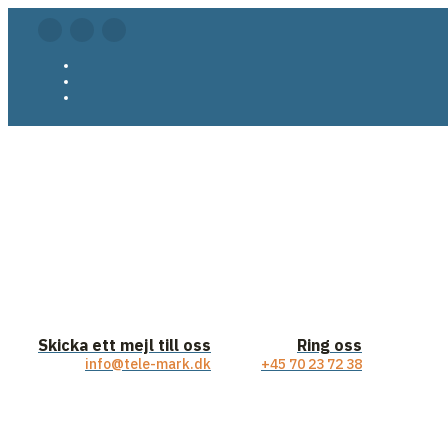
Skicka ett mejl till oss
Ring oss
info@tele-mark.dk
+45 70 23 72 38