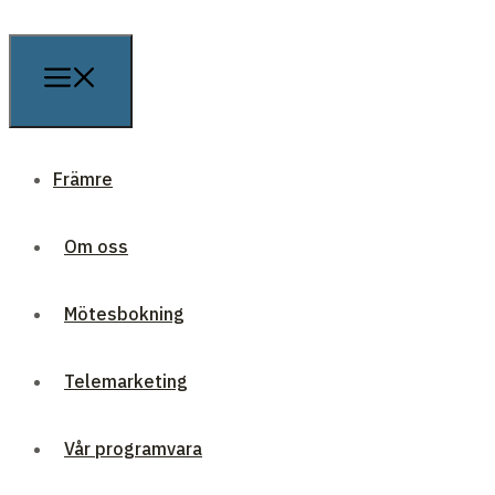
Främre
Om oss
Mötesbokning
Telemarketing
Vår programvara