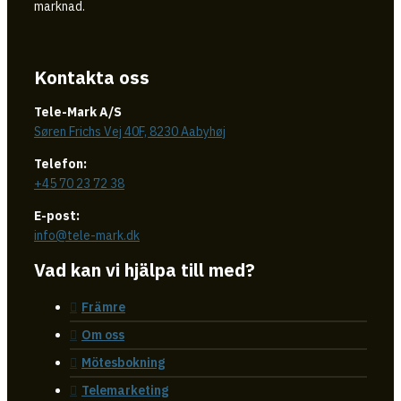
marknad.
Kontakta oss
Tele-Mark A/S
Søren Frichs Vej 40F, 8230 Aabyhøj
Telefon:
+45 70 23 72 38
E-post:
info@tele-mark.dk
Vad kan vi hjälpa till med?
Främre
Om oss
Mötesbokning
Telemarketing