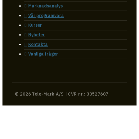
Marknadsanalys
Vår programvara
Kurser
Nyheter
Kontakta
Vanliga frågor
© 2026 Tele-Mark A/S | CVR nr.: 30527607