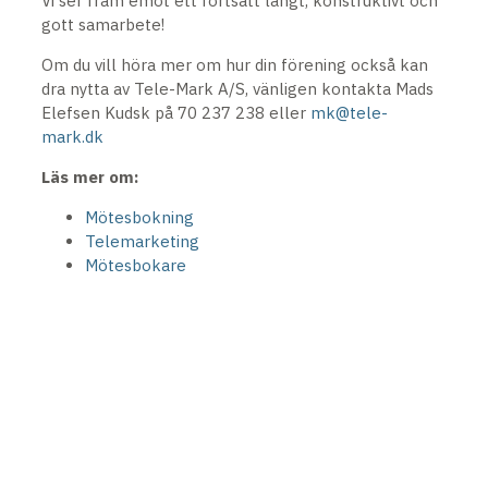
Vi ser fram emot ett fortsatt långt, konstruktivt och
gott samarbete!
Om du vill höra mer om hur din förening också kan
dra nytta av Tele-Mark A/S, vänligen kontakta Mads
Elefsen Kudsk på 70 237 238 eller
mk@tele-
mark.dk
Läs mer om:
Mötesbokning
Telemarketing
Mötesbokare