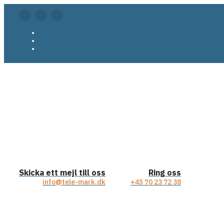
Skicka ett mejl till oss
Ring oss
info@tele-mark.dk
+45 70 23 72 38