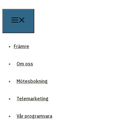
Främre
Om oss
Mötesbokning
Telemarketing
Vår programvara