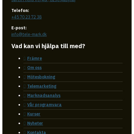
Telefon:
+45 70 23 72 38
E-post:
info@tele-mark.dk
Vad kan vi hjälpa till med?
Främre
Om oss
Mötesbokning
Telemarketing
Marknadsanalys
Vår programvara
Kurser
Nyheter
Kontakta