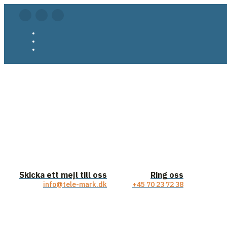
Skicka ett mejl till oss
Ring oss
info@tele-mark.dk
+45 70 23 72 38