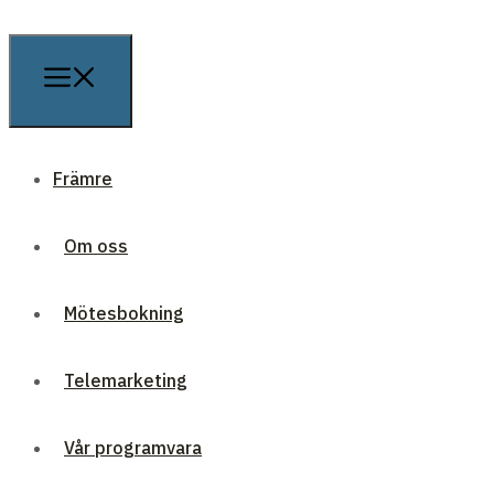
Främre
Om oss
Mötesbokning
Telemarketing
Vår programvara