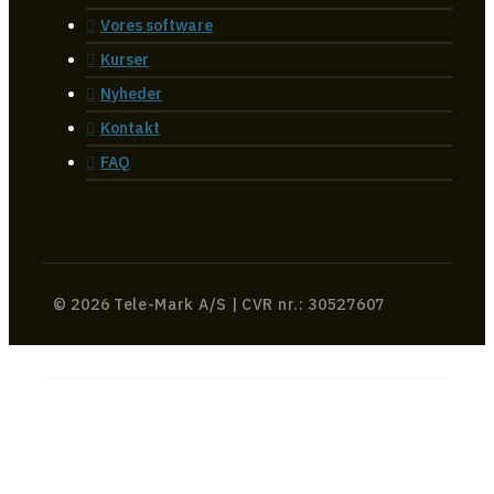
Vores software
Kurser
Nyheder
Kontakt
FAQ
© 2026 Tele-Mark A/S | CVR nr.: 30527607