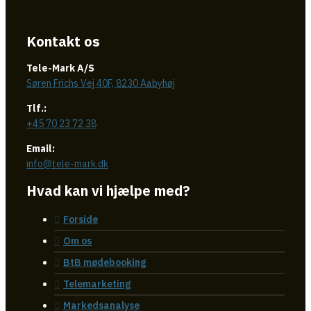
Kontakt os
Tele-Mark A/S
Søren Frichs Vej 40F, 8230 Aabyhøj
Tlf.:
+45 70 23 72 38
Email:
info@tele-mark.dk
Hvad kan vi hjælpe med?
Forside
Om os
BtB mødebooking
Telemarketing
Markedsanalyse